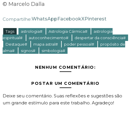
© Marcelo Dalla
WhatsApp
Facebook
X
Pinterest
Compartilhe:
Tags
astrologia#
Astrologia Cármica#
astrologia
espiritual#
autoconhecimento#
despertar da consciência#
Destaque#
mapa astral#
poder pessoal#
propósito de
alma#
signos#
simbologia#
NENHUM COMENTÁRIO:
POSTAR UM COMENTÁRIO
Deixe seu comentário. Suas reflexões e sugestões são
um grande estímulo para este trabalho. Agradeço!