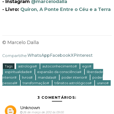
- Instagram
@marcelodalla
- Livro:
Quíron, A Ponte Entre o Céu e a Terra
© Marcelo Dalla
WhatsApp
Facebook
X
Pinterest
Compartilhe:
Tags
astrologia#
autoconhecimento#
ego#
espiritualidade#
expansão da consciência#
liberdade
interior#
livros#
mandalas#
poder interior#
poder
pessoal#
transformação#
trânsitos astrológicos#
urano#
3 COMENTÁRIOS:
Unknown
26 de março de 2012 às 09:00