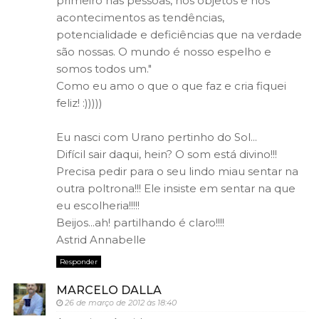
primeiro nas pessoas, nos objetos e nos
acontecimentos as tendências,
potencialidade e deficiências que na verdade
são nossas. O mundo é nosso espelho e
somos todos um."
Como eu amo o que o que faz e cria fiquei
feliz! :)))))
Eu nasci com Urano pertinho do Sol...
Difícil sair daqui, hein? O som está divino!!!
Precisa pedir para o seu lindo miau sentar na
outra poltrona!!! Ele insiste em sentar na que
eu escolheria!!!!!
Beijos...ah! partilhando é claro!!!!
Astrid Annabelle
Responder
MARCELO DALLA
26 de março de 2012 às 18:40