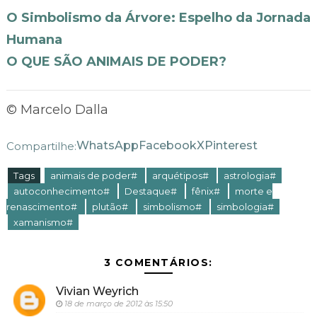
O Simbolismo da Árvore: Espelho da Jornada
Humana
O QUE SÃO ANIMAIS DE PODER?
© Marcelo Dalla
WhatsApp
Facebook
X
Pinterest
Compartilhe:
Tags
animais de poder#
arquétipos#
astrologia#
autoconhecimento#
Destaque#
fênix#
morte e
renascimento#
plutão#
simbolismo#
simbologia#
xamanismo#
3 COMENTÁRIOS:
Vivian Weyrich
18 de março de 2012 às 15:50