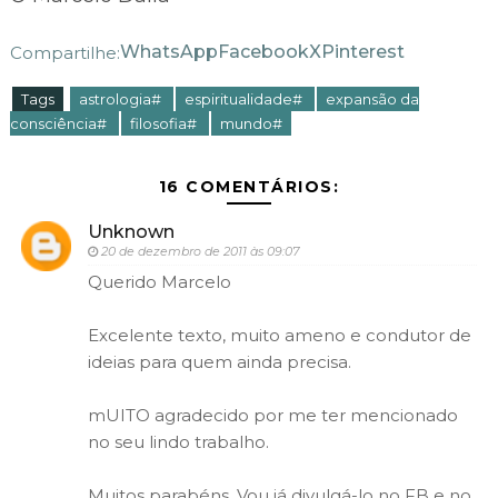
WhatsApp
Facebook
X
Pinterest
Compartilhe:
Tags
astrologia#
espiritualidade#
expansão da
consciência#
filosofia#
mundo#
16 COMENTÁRIOS:
Unknown
20 de dezembro de 2011 às 09:07
Querido Marcelo
Excelente texto, muito ameno e condutor de
ideias para quem ainda precisa.
mUITO agradecido por me ter mencionado
no seu lindo trabalho.
Muitos parabéns. Vou já divulgá-lo no FB e no