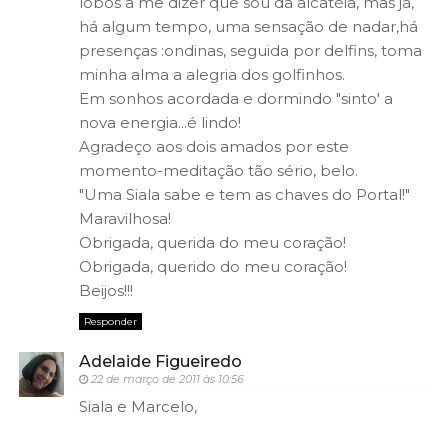
lobos a me dizer que sou da alcatéia, mas já,
há algum tempo, uma sensação de nadar,há
presenças :ondinas, seguida por delfins, toma
minha alma a alegria dos golfinhos.
Em sonhos acordada e dormindo "sinto' a
nova energia...é lindo!
Agradeço aos dois amados por este
momento-meditação tão sério, belo.
"Uma Siala sabe e tem as chaves do Portal!"
Maravilhosa!
Obrigada, querida do meu coração!
Obrigada, querido do meu coração!
Beijos!!!
Responder
Adelaide Figueiredo
22 de março de 2011 às 10:56
Siala e Marcelo,