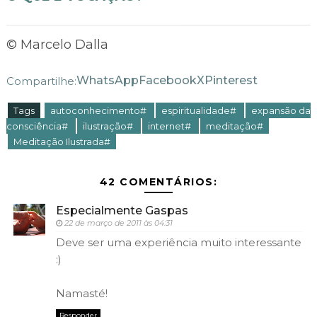
© Marcelo Dalla
WhatsApp
Facebook
X
Pinterest
Compartilhe:
Tags
autoconhecimento#
espiritualidade#
expansão da
consciência#
ilustração#
internet#
meditação#
Meditação Ilustrada#
42 COMENTÁRIOS:
Especialmente Gaspas
22 de março de 2011 às 04:31
Deve ser uma experiência muito interessante
:)
Namasté!
Responder