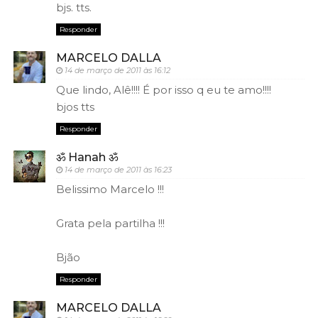
bjs. tts.
Responder
MARCELO DALLA
14 de março de 2011 às 16:12
Que lindo, Alê!!!! É por isso q eu te amo!!!!
bjos tts
Responder
ॐ Hanah ॐ
14 de março de 2011 às 16:23
Belissimo Marcelo !!!
Grata pela partilha !!!
Bjão
Responder
MARCELO DALLA