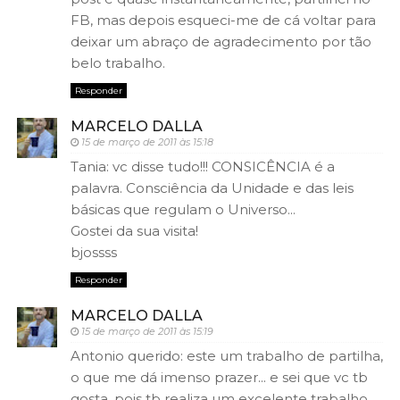
FB, mas depois esqueci-me de cá voltar para
deixar um abraço de agradecimento por tão
belo trabalho.
Responder
MARCELO DALLA
15 de março de 2011 às 15:18
Tania: vc disse tudo!!! CONSICÊNCIA é a
palavra. Consciência da Unidade e das leis
básicas que regulam o Universo...
Gostei da sua visita!
bjossss
Responder
MARCELO DALLA
15 de março de 2011 às 15:19
Antonio querido: este um trabalho de partilha,
o que me dá imenso prazer... e sei que vc tb
gosta, pois tb realiza um excelente trabalho.