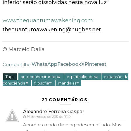
inferior serão dissolvidas nesta nova luz."
www.thequantumawakening.com
thequantumawakening@hughes.net
© Marcelo Dalla
WhatsApp
Facebook
X
Pinterest
Compartilhe:
Tags
autoconhecimento#
espiritualidade#
expansão da
consciência#
filosofia#
mandalas#
21 COMENTÁRIOS:
Alexandre Ferreira Gaspar
14 de março de 2011 às 16:10
Acordar a cada dia e agradescer a tudo. Mas