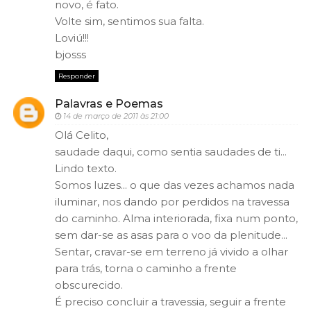
novo, é fato.
Volte sim, sentimos sua falta.
Loviú!!!
bjosss
Responder
Palavras e Poemas
14 de março de 2011 às 21:00
Olá Celito,
saudade daqui, como sentia saudades de ti...
Lindo texto.
Somos luzes... o que das vezes achamos nada
iluminar, nos dando por perdidos na travessa
do caminho. Alma interiorada, fixa num ponto,
sem dar-se as asas para o voo da plenitude...
Sentar, cravar-se em terreno já vivido a olhar
para trás, torna o caminho a frente
obscurecido.
É preciso concluir a travessia, seguir a frente