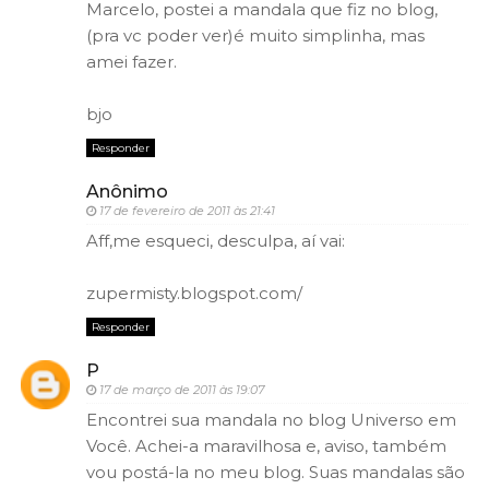
Marcelo, postei a mandala que fiz no blog,
(pra vc poder ver)é muito simplinha, mas
amei fazer.
bjo
Responder
Anônimo
17 de fevereiro de 2011 às 21:41
Aff,me esqueci, desculpa, aí vai:
zupermisty.blogspot.com/
Responder
P
17 de março de 2011 às 19:07
Encontrei sua mandala no blog Universo em
Você. Achei-a maravilhosa e, aviso, também
vou postá-la no meu blog. Suas mandalas são