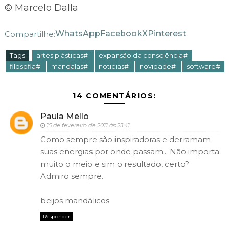
© Marcelo Dalla
WhatsApp
Facebook
X
Pinterest
Compartilhe:
Tags
artes plásticas#
expansão da consciência#
filosofia#
mandalas#
noticias#
novidade#
software#
14 COMENTÁRIOS:
Paula Mello
15 de fevereiro de 2011 às 23:41
Como sempre são inspiradoras e derramam
suas energias por onde passam... Não importa
muito o meio e sim o resultado, certo?
Admiro sempre.
beijos mandálicos
Responder