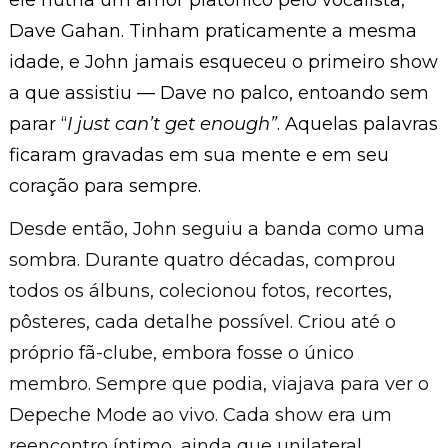
ele nutria um amor platônico pelo vocalista,
Dave Gahan. Tinham praticamente a mesma
idade, e John jamais esqueceu o primeiro show
a que assistiu — Dave no palco, entoando sem
parar “
I just can’t get enough”
. Aquelas palavras
ficaram gravadas em sua mente e em seu
coração para sempre.
Desde então, John seguiu a banda como uma
sombra. Durante quatro décadas, comprou
todos os álbuns, colecionou fotos, recortes,
pôsteres, cada detalhe possível. Criou até o
próprio fã-clube, embora fosse o único
membro. Sempre que podia, viajava para ver o
Depeche Mode ao vivo. Cada show era um
reencontro íntimo, ainda que unilateral.