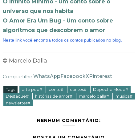
O Infinito Mínimo - Um conto sobre o
universo que nos habita
O Amor Era Um Bug - Um conto sobre
algoritmos que descobrem o amor
Neste link você encontra todos os contos publicados no blog.
© Marcelo Dalla
WhatsApp
Facebook
X
Pinterest
Compartilhe:
Tags
arte pop#
conto#
contos#
Depeche Mode#
Destaque#
histórias de amor#
marcelo dalla#
música#
newsletter#
NENHUM COMENTÁRIO:
POSTAR UM COMENTÁRIO