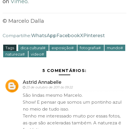
on
Vimeo
.
© Marcelo Dalla
WhatsApp
Facebook
X
Pinterest
Compartilhe:
Tags
dica cultural#
exposição#
fotografia#
mundo#
natureza#
video#
5 COMENTÁRIOS:
Astrid Annabelle
23 de outubro de 2011 às 09:22
São lindas mesmo Marcelo.
Show! E pensar que somos um pontinho azul
no meio de tudo isso.
Tenho me interessado muito por essas fotos,
as que são aceleradas também. A natureza é