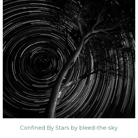
Confined By Stars by bleed-the-sky