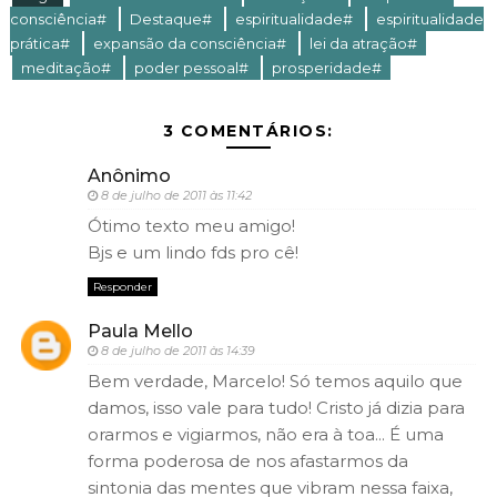
consciência#
Destaque#
espiritualidade#
espiritualidade
prática#
expansão da consciência#
lei da atração#
meditação#
poder pessoal#
prosperidade#
3 COMENTÁRIOS:
Anônimo
8 de julho de 2011 às 11:42
Ótimo texto meu amigo!
Bjs e um lindo fds pro cê!
Responder
Paula Mello
8 de julho de 2011 às 14:39
Bem verdade, Marcelo! Só temos aquilo que
damos, isso vale para tudo! Cristo já dizia para
orarmos e vigiarmos, não era à toa... É uma
forma poderosa de nos afastarmos da
sintonia das mentes que vibram nessa faixa,